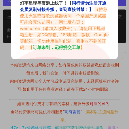
幻宇星球等资源上线了！【
同行请勿注册开通
会员复制链接外搬，查到直接封禁！】
（推荐
使用火狐或谷歌浏览器访问，个别国产浏览器
申明：本文资源均来源网友分享，若侵犯了您的权限可以提交
可能会无法访问）。网址发布页：
工单处理。
weme.ren
（请加入收藏夹）。请使用正规邮
此外本文章皆属于原创文章，转载请注明出处！原文链接：
箱注册，如QQ邮箱、163邮箱、微软、Google
https://www.abcjyw.com/2799.html
等邮箱，切勿使用临时邮箱，否则收不到验证
码。【
订单未到，记得提交工单
】
重要声明
本站资源均来自网络分享，如有侵犯你的权益请私信留言
收到
留言后，我们会第一时间进行审核后删除。
站内资源为网友个人学习或测试研究使用，未经原版权作者许
可,禁止用于任何商业途径！请在下载24小时内删除！
如果遇到付费才可获取的素材，建议升级
对应的VIP。
全站付费素材可提供补档服务
“
均有备份
”，
素材以主流网盘分
享。
以7z、7z分卷格式压缩，
解压应下载对应的软件操作，
电脑：