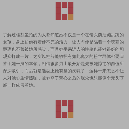
了解过桂芬坐拍的为人都知道她不仅是一个在镜头前活蹦乱跳的
女孩，身上仿佛有着使不完的活力，让人即使是隔着一个荧幕的
距离也不禁被她所感染，而且她平易近人的性格也能够很好的和
观众打成一片，之所以桂芬能够拥有如此庞大的粉丝群体都要归
咎于她一身的本领，相信很多男士最开始是先被她惊艳的颜值所
深深吸引，而后就是迷恋上她有趣的灵魂了，这样一来怎么不让
人对她心生情愫呢，被剥夺了芳心之后的观众也只能像个无头苍
蝇一样依偎着她。