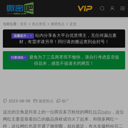
当前位置：
首页
热点资讯
微密热点
正文
站内分享各大平台优质博主，无任何漏点素
温馨提示：
材，有需求请另寻！同行请勿搬运查到会封号！
避免为了三瓜两枣而不愉快，请自行考虑是否值
付废须知
得花米，感觉不值请关闭网页！
抖音桂芬baby私人订制视频被流出（桂芬babyw
eme圈图）
2023-08-09
微密热点
推广
这次的主角是抖音上的一位两百多万粉丝的网红
桂芬baby
，这位
网红主要是靠着自己的极品身材成功火了起来，和很多网红一
样，这位网红也是开通了微密圈，就在最近，有水友爆料桂芬二