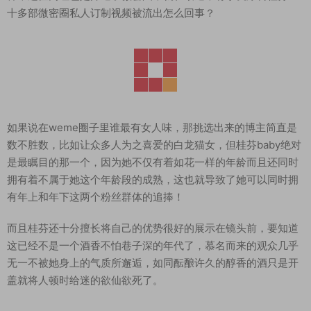
十多部微密圈私人订制视频被流出怎么回事？
如果说在weme圈子里谁最有女人味，那挑选出来的博主简直是
数不胜数，比如让众多人为之喜爱的白龙猫女，但桂芬baby绝对
是最瞩目的那一个，因为她不仅有着如花一样的年龄而且还同时
拥有着不属于她这个年龄段的成熟，这也就导致了她可以同时拥
有年上和年下这两个粉丝群体的追捧！
而且桂芬还十分擅长将自己的优势很好的展示在镜头前，要知道
这已经不是一个酒香不怕巷子深的年代了，慕名而来的观众几乎
无一不被她身上的气质所邂逅，如同酝酿许久的醇香的酒只是开
盖就将人顿时给迷的欲仙欲死了。