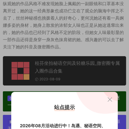
纵观她的作品风格不难发现她脸上佩戴的一副眼镜和口罩基本没
离开过，她的这一经典形象也成功伫立在了观众的脑海中挥之不
去了，丝丝神秘感也挑拨着人的好奇心，更何况她还有着一具婀
娜多姿的身材，她身上散发的浓郁女人味也正是从她这逃窜出来
的，她的作品也已经到了风格不定的阶段，但她女人味最彰显的
一部作品还得是身穿一身灰色抹肩裙的她。感兴趣的可以去了解
关注下她的抖音及微密圈作品。
桂芬坐拍秘语空间及轻糖乐园_微密圈专属
入圈作品合集
2023-08-09
单个博主作品统一整合分享、素材高度去重复、逐
优势：
一归档方便收藏！
站点提示
严禁搬运资源链接，一经发现封号处理，素材资源
提示：
2026年08月活动进行中！岛遇、秘语空间、
无露点、需求请绕道，关闭本站网页！