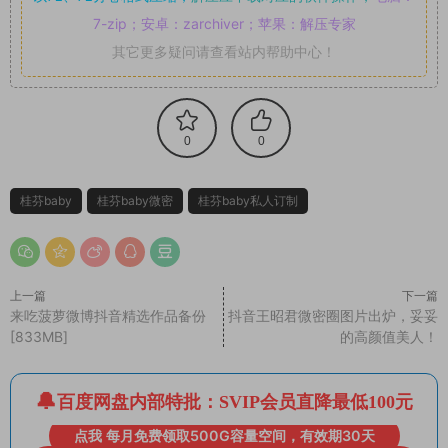
7-zip；安卓：zarchiver；苹果：解压专家
其它更多疑问请查看站内帮助中心！
0
0
桂芬baby
桂芬baby微密
桂芬baby私人订制
上一篇
下一篇
来吃菠萝微博抖音精选作品备份
抖音王昭君微密圈图片出炉，妥妥
[833MB]
的高颜值美人！
百度网盘内部特批：SVIP会员直降最低100元
点我 每月免费领取500G容量空间，有效期30天