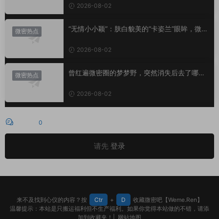
2026-08-02
“无情小小颖”：肤白貌美的“卡姿兰”眼眸，微密
微密热点
圈里的视觉盛宴
2026-08-02
曾红遍微密圈的梦梦野，突然消失后去了哪
微密热点
里？
2026-08-02
评论
0
请先
登录
来不及找到心仪的内容？按
Ctr
+
D
收藏微密吧【Weme.Ren】
温馨提示：本站是只搬运福利但不生产福利。如果你觉得本站做的不错，请添
加到收藏夹！|
网站地图