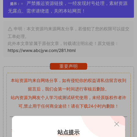
严禁搬运资源链接，一经发现封号处理，素材资源
提示：
无露点、需求请绕道，关闭本站网页！
申明：本文资源均来源网友分享，若侵犯了您的权限可以提交
工单处理。
此外本文章皆属于原创文章，转载请注明出处！原文链接：
https://www.abcjyw.com/281.html
重要声明
本站资源均来自网络分享，如有侵犯你的权益请私信留言
收到
留言后，我们会第一时间进行审核后删除。
站内资源为网友个人学习或测试研究使用，未经原版权作者许
可,禁止用于任何商业途径！请在下载24小时内删除！
如果遇到付费才可获取的素材，建议升级
对应的VIP。
全站付费素材可提供补档服务
“
均有备份
”，
素材以主流网盘分
站点提示