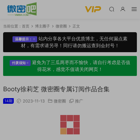
当前位置：
首页
博主圈子
微密圈
正文
站内分享各大平台优质博主，无任何漏点素
温馨提示：
材，有需求请另寻！同行请勿搬运查到会封号！
避免为了三瓜两枣而不愉快，请自行考虑是否值
付废须知
得花米，感觉不值请关闭网页！
Booty徐莉芝 微密圈专属订阅作品合集
14期
2023-11-13
微密圈
推广