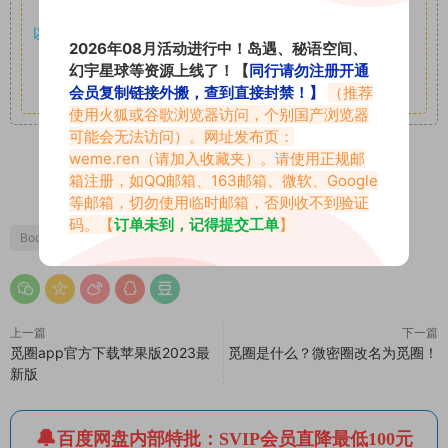
享。
以7z、7z分卷格式压缩，
解压应下载对应的软件操作，
电脑：
2026年08月活动进行中！岛遇、秘语空间、
7-zip；安卓：zarchiver；苹果：解压专家
幻宇星球等资源上线了！【
同行请勿注册开通
其它更多疑问请查看站内帮助中心！
会员复制链接外搬，查到直接封禁！】
（推荐
使用火狐或谷歌浏览器访问，个别国产浏览器
可能会无法访问）。网址发布页：
weme.ren
（请加入收藏夹）。请使用正规邮
箱注册，如QQ邮箱、163邮箱、微软、Google
3
0
等邮箱，切勿使用临时邮箱，否则收不到验证
码。【
订单未到，记得提交工单
】
Booty徐莉芝
徐莉芝微密圈
上一篇
下一篇
觅圈app官方下载苹果版2023最
觅圈是什么？微密圈改名为觅圈！
新版
百度网盘内部特批：SVIP会员直降最低100元