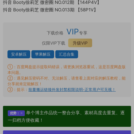
抖音 Booty徐莉芝 微密圈 NO.012期 【144P4V】
抖音 Booty徐莉芝 微密圈 NO.013期 【58P1V】
VIP
下载价格
专享
仅限VIP下载
升级VIP
安卓解压
苹果解压
汇总合集
①：百度网盘提示提取码错误，请更换浏览器重试，这是百度网盘版
本问题。
②：遇见解压密码不对、无法解压，请查看上面对应的解压教程，能
分享就肯定能解压！
③：提示：
批量搬运链接外发封禁权限说明-正常用户可无视！
单个博主作品统一整合分享、素材高度去重复、逐
优势：
一归档方便收藏！