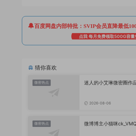
百度网盘内部特批：SVIP会员直降最低10
点我 每月免费领取500G容量
猜你喜欢
迷人的小艾琳微密圈作
微密热点
片，到底有多惊艳？
2026-08-06
微博博主小猫咪ck_VM
微密热点
图，御系视觉魅力代表