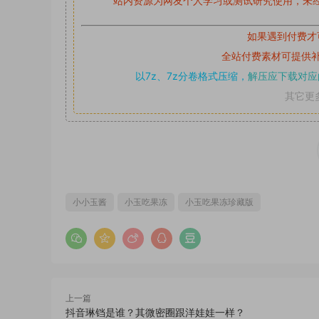
站内资源为网友个人学习或测试研究使用，未经
如果遇到付费才
全站付费素材可提供
以7z、7z分卷格式压缩，
解压应下载对应
其它更
小小玉酱
小玉吃果冻
小玉吃果冻珍藏版
上一篇
抖音琳铛是谁？其微密圈跟洋娃娃一样？