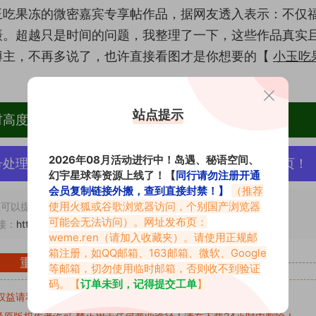
玉吃果冻的微密嘉宾专享帖作品，据网友透入表示：不仅
摄。超越只是时间的问题，我整理了一下，这些作品真实
博主，不再多说了，也许直接看图才是你想要的【
小玉吃
站点提示
材高度去重复、逐一归档方便收藏！
2026年08月活动进行中！岛遇、秘语空间、
号处理，素材资源无露点、需求请绕道，关闭本站网页！
幻宇星球等资源上线了！【
同行请勿注册开通
会员复制链接外搬，查到直接封禁！】
（推荐
使用火狐或谷歌浏览器访问，个别国产浏览器
可以提交工单处理。
可能会无法访问）。网址发布页：
接：
https://www.abcjyw.com/2867.html
weme.ren
（请加入收藏夹）。请使用正规邮
箱注册，如QQ邮箱、163邮箱、微软、Google
重要声明
等邮箱，切勿使用临时邮箱，否则收不到验证
码。【
订单未到，记得提交工单
】
权益请私信留言
收到留言后，我们会第一时间进行审核后删除。