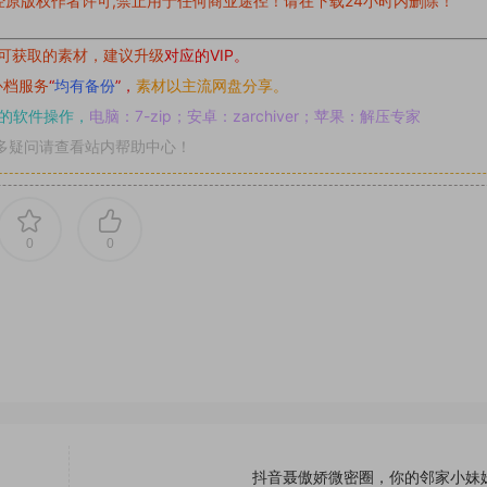
原版权作者许可,禁止用于任何商业途径！请在下载24小时内删除！
可获取的素材，建议升级
对应的VIP。
补档服务
“
均有备份
”，
素材以主流网盘分享。
的软件操作，
电脑：7-zip；安卓：zarchiver；苹果：解压专家
多疑问请查看站内帮助中心！
0
0
抖音聂傲娇微密圈，你的邻家小妹