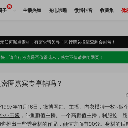
热
圈子
主播热舞
充电哄睡
微博抖音
收藏集
优
，无任何漏点素材，有需求请另寻！同行请勿搬运查到会封号！
愉快，请自行考虑是否值得花米，感觉不值请关闭网页！
微密圈嘉宾专享帖吗？
1997年11月16日，微博网红、主播、内衣模特一枚~做
小小玉酱
，斗鱼颜值主播。一个高颜值主播，制服控，腿
也推出一些秀身材的作品，颜值方面有90分。身材的话