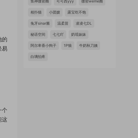
鱼神微密圈
可可西yyy
微密weme圈
相扑猫
小团嫂
露宝吃不饱
兔牙sinar酱
温柔苗
凌凌七DL
秘语空间
七七吖
奶瑶妹妹
她的
阿尔卑香小狗子
1P狼
牛奶秋刀姨
轻易
白璃怕疼
一个
能这