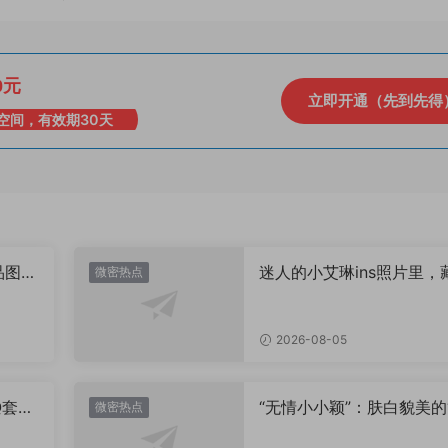
0元
立即开通（先到先得
空间，有效期30天
品图
迷人的小艾琳ins照片里，
微密热点
着多少不为人知的小心思
2026-08-05
Q套
“无情小小颖”：肤白貌美的
微密热点
姿兰”眼眸，微密圈里的视
盛宴