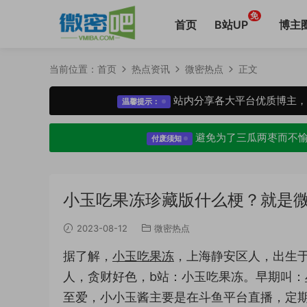
免
首页
B站UP
博主
当前位置：
首页
热点资讯
微密热点
正文
站内分享各大平台优质博主
温馨提示：
避免为了三瓜两枣而不
付废须知
小玉吃果冻珍藏版什么梗？就是
2023-08-12
微密热点
据了解，
小玉吃果冻
，上海静安区人，出生于
人，贪财好色，b站：小玉吃果冻。早期叫：
至爱，小小玉酱主要是在斗鱼平台直播，定期