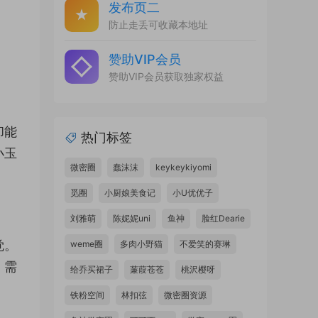
发布页二
防止走丢可收藏本地址
赞助VIP会员
赞助VIP会员获取独家权益
却能
热门标签
小玉
微密圈
蠢沫沫
keykeykiyomi
觅圈
小厨娘美食记
小U优优子
刘雅萌
陈妮妮uni
鱼神
脸红Dearie
觉。
weme圈
多肉小野猫
不爱笑的赛琳
。需
给乔买裙子
蒹葭苍苍
桃沢樱呀
铁粉空间
林扣弦
微密圈资源