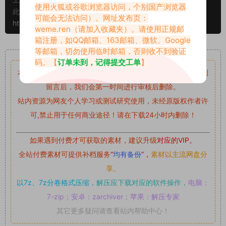
使用火狐或谷歌浏览器访问，个别国产浏览器
此外本文章皆属于原创文章，转载请注明出处！原文链接：
可能会无法访问）。网址发布页：
https://www.abcjyw.com/2870.html
weme.ren
（请加入收藏夹）。请使用正规邮
箱注册，如QQ邮箱、163邮箱、微软、Google
重要声明
等邮箱，切勿使用临时邮箱，否则收不到验证
码。【
订单未到，记得提交工单
】
本站资源均来自网络分享，如有侵犯你的权益请私信留言
收到
留言后，我们会第一时间进行审核后删除。
站内资源为网友个人学习或测试研究使用，未经原版权作者许
可,禁止用于任何商业途径！请在下载24小时内删除！
如果遇到付费才可获取的素材，建议升级
对应的VIP。
全站付费素材可提供补档服务
“
均有备份
”，
素材以主流网盘分
享。
以7z、7z分卷格式压缩，
解压应下载对应的软件操作，
电脑：
7-zip；安卓：zarchiver；苹果：解压专家
其它更多疑问请查看站内帮助中心！