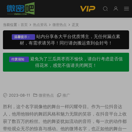
当前位置：
首页
热点资讯
微密热点
正文
站内分享各大平台优质博主，无任何漏点素
温馨提示：
材，有需求请另寻！同行请勿搬运查到会封号！
避免为了三瓜两枣而不愉快，请自行考虑是否值
付废须知
得花米，感觉不值请关闭网页！
抖音王胜利微博叫什么？(王胜利998图片)
2023-08-11
微密热点
推广
胜利，这个名字就像他的舞台一样闪耀夺目。作为一位抖音达
人，他用他独特的舞蹈风格和魅力无限的笑容，在抖音平台上收
获了数百万的粉丝。他的舞姿犹如流动的音符，每一次的动作都
带给观众无尽的惊喜与感动。他的微博名字，也正如他的舞台一