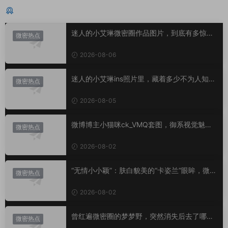
猜你喜欢
迷人的小艾琳微密圈作品图片，到底有多惊
微密热点
艳？
2026-08-06
迷人的小艾琳ins照片里，藏着多少不为人知的
微密热点
小心思？
2026-08-05
微博博主小猫咪ck_VMQ套图，御系视觉魅力
微密热点
代表
2026-08-02
“无情小小颖”：肤白貌美的“卡姿兰”眼眸，微密
微密热点
圈里的视觉盛宴
2026-08-02
曾红遍微密圈的梦梦野，突然消失后去了哪
微密热点
里？