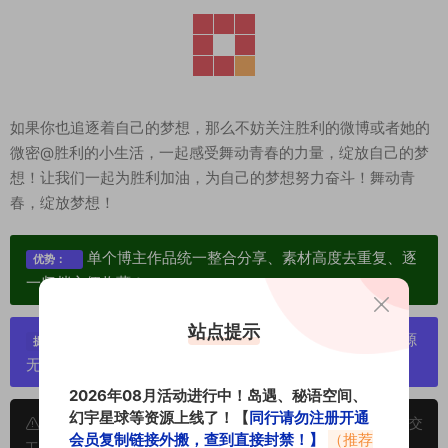
如果你也追逐着自己的梦想，那么不妨关注胜利的微博或者她的
微密@胜利的小生活，一起感受舞动青春的力量，绽放自己的梦
想！让我们一起为胜利加油，为自己的梦想努力奋斗！舞动青
春，绽放梦想！
单个博主作品统一整合分享、素材高度去重复、逐
优势：
一归档方便收藏！
站点提示
严禁搬运资源链接，一经发现封号处理，素材资源
提示：
无露点、需求请绕道，关闭本站网页！
2026年08月活动进行中！岛遇、秘语空间、
幻宇星球等资源上线了！【
同行请勿注册开通
申明：本文资源均来源网友分享，若侵犯了您的权限可以提交
会员复制链接外搬，查到直接封禁！】
（推荐
工单处理。