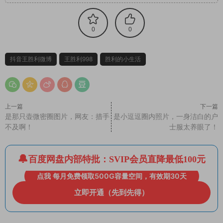
0
0
抖音王胜利微博
王胜利998
胜利的小生活
上一篇
下一篇
是那只壶微密圈图片，网友：措手
是小逗逗圈内照片，一身洁白的户
不及啊！
士服太养眼了！
百度网盘内部特批：SVIP会员直降最低100元
点我 每月免费领取500G容量空间，有效期30天
立即开通（先到先得）