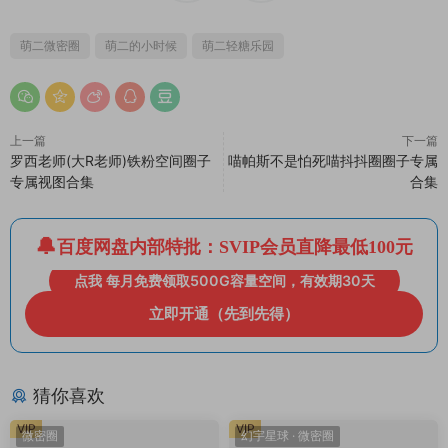
萌二微密圈
萌二的小时候
萌二轻糖乐园
上一篇
下一篇
罗西老师(大R老师)铁粉空间圈子
喵帕斯不是怕死喵抖抖圈圈子专属
专属视图合集
合集
百度网盘内部特批：SVIP会员直降最低100元
点我 每月免费领取500G容量空间，有效期30天
立即开通（先到先得）
猜你喜欢
VIP
VIP
微密圈
幻宇星球
·
微密圈