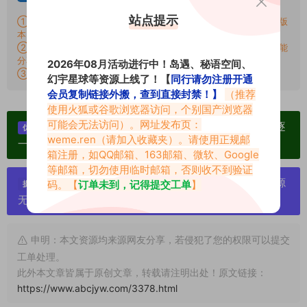
站点提示
①：百度网盘提示提取码错误，请更换浏览器重试，这是百度网盘版
本问题。
②：遇见解压密码不对、无法解压，请查看上面对应的解压教程，能
分享就肯定能解压！
2026年08月活动进行中！岛遇、秘语空间、
③：提示：
批量搬运链接外发封禁权限说明-正常用户可无视！
幻宇星球等资源上线了！【
同行请勿注册开通
会员复制链接外搬，查到直接封禁！】
（推荐
使用火狐或谷歌浏览器访问，个别国产浏览器
可能会无法访问）。网址发布页：
单个博主作品统一整合分享、素材高度去重复、逐
优势：
weme.ren
（请加入收藏夹）。请使用正规邮
一归档方便收藏！
箱注册，如QQ邮箱、163邮箱、微软、Google
等邮箱，切勿使用临时邮箱，否则收不到验证
严禁搬运资源链接，一经发现封号处理，素材资源
码。【
订单未到，记得提交工单
】
提示：
无露点、需求请绕道，关闭本站网页！
申明：本文资源均来源网友分享，若侵犯了您的权限可以提交
工单处理。
此外本文章皆属于原创文章，转载请注明出处！原文链接：
https://www.abcjyw.com/3378.html