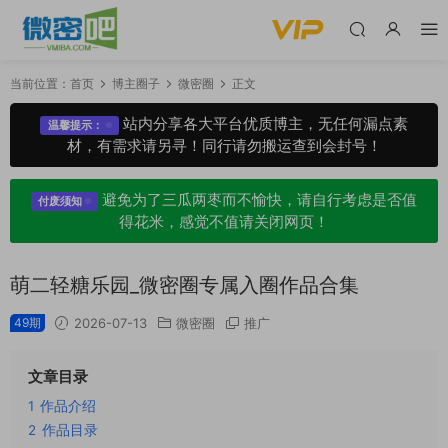
当前位置：
首页
博主圈子
微密圈
正文
站内分享各大平台优质博主，无任何漏点素
温馨提示：
材，有需求请另寻！同行请勿搬运查到会封号！
避免为了三瓜两枣而不愉快，请自行考虑是否值
付废须知
得花米，感觉不值请关闭网页！
萌二轻糖乐园_微密圈专属入圈作品合集
49期
2026-07-13
微密圈
推广
文章目录
1
作品介绍
2
作品目录