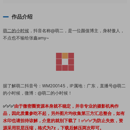
作品介绍
萌二的小时候
，抖音名称@萌二，是一位颜值博主，身材傲人，
不点也不输给张鑫amy~
据了解萌二抖音号：WM200145，IP属地：广东，直播号@萌二
的小时候，微博：@萌二的小时候！
✅✅✅
由于微密圈资源本身就不稳定，并非专业的摄影机构作
品，因此质量参吃不起，另外图片均收集第三方汇总整合，如有
水印也请担待谅解，介意的就别下载了！✅✅✅为防止失效，资
源采用双层压缩，格式为7z，下载后解压两次即可。