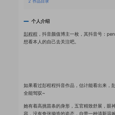
2
作品目录
个人介绍
彭程程
，抖音颜值博主一枚，其抖音号：pen
想看本人的自己去关注吧。
如果看过彭程程抖音作品，估计能看出来，
全能驾驭~
她有着高挑苗条的身形，五官精致舒展，眼
容，没有夸张拗造的姿态，自带一种清新温