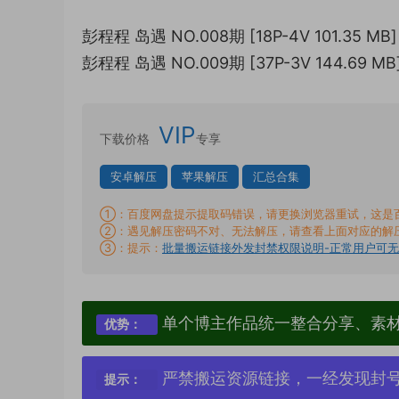
彭程程 岛遇 NO.008期 [18P-4V 101.35 MB]
彭程程 岛遇 NO.009期 [37P-3V 144.69 MB
VIP
下载价格
专享
安卓解压
苹果解压
汇总合集
①：百度网盘提示提取码错误，请更换浏览器重试，这是
②：遇见解压密码不对、无法解压，请查看上面对应的解
③：提示：
批量搬运链接外发封禁权限说明-正常用户可
单个博主作品统一整合分享、素
优势：
严禁搬运资源链接，一经发现封
提示：