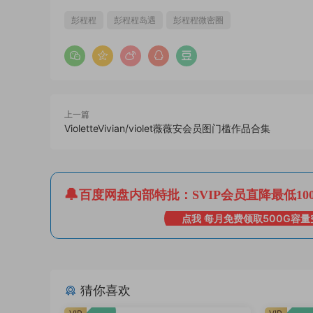
彭程程
彭程程岛遇
彭程程微密圈
上一篇
VioletteVivian/violet薇薇安会员图门槛作品合集
百度网盘内部特批：SVIP会员直降最低10
点我 每月免费领取500G容量
猜你喜欢