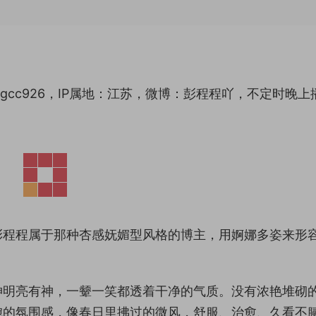
gcc926，IP属地：江苏，微博：彭程程吖，不定时晚上
彭程程属于那种杏感妩媚型风格的博主，用婀娜多姿来形
神明亮有神，一颦一笑都透着干净的气质。没有浓艳堆砌
婉的氛围感，像春日里拂过的微风，舒服、治愈、久看不