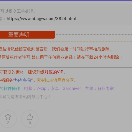
可以提交工单处理。
接：
https://www.abcjyw.com/3824.html
重要声明
权益请私信留言
收到留言后，我们会第一时间进行审核后删除。
原版权作者许可,禁止用于任何商业途径！请在下载24小时内删除！
可获取的素材，建议升级
对应的VIP。
补档服务
“
均有备份
”，
素材以主流网盘分享。
的软件操作，
电脑：7-zip；安卓：zarchiver；苹果：解压专家
多疑问请查看站内帮助中心！
2
0