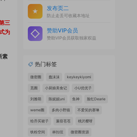
发布页二
防止走丢可收藏本地址
第三
赞助VIP会员
式为
赞助VIP会员获取独家权益
新素
热门标签
微密圈
蠢沫沫
keykeykiyomi
觅圈
小厨娘美食记
小U优优子
刘雅萌
陈妮妮uni
鱼神
脸红Dearie
weme圈
多肉小野猫
不爱笑的赛琳
给乔买裙子
蒹葭苍苍
桃沢樱呀
铁粉空间
林扣弦
微密圈资源