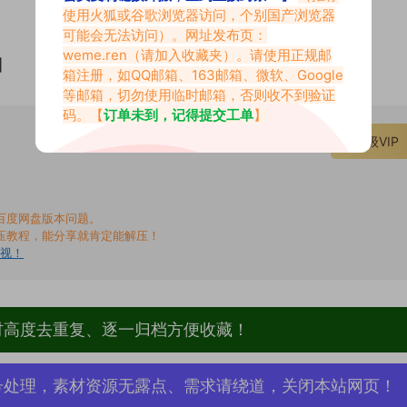
使用火狐或谷歌浏览器访问，个别国产浏览器
可能会无法访问）。网址发布页：
weme.ren
（请加入收藏夹）。请使用正规邮
]
箱注册，如QQ邮箱、163邮箱、微软、Google
等邮箱，切勿使用临时邮箱，否则收不到验证
码。【
订单未到，记得提交工单
】
仅限VIP下载
升级VIP
百度网盘版本问题。
压教程，能分享就肯定能解压！
无视！
材高度去重复、逐一归档方便收藏！
号处理，素材资源无露点、需求请绕道，关闭本站网页！