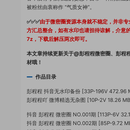
被粉丝由衷称作 “气质女神”。
✅✅✅
由于微密圈资源本身就不稳定，并非专
方汇总整合，如有水印也请担待谅解，介意
7z，下载后解压两次即可。
本文章持续更新关于@彭程程微密圈、彭程
材哦！
作品目录
彭程程 抖音无水印备份 [33P-196V 472.96 
彭程程吖 微博精选无杂图 [10P-2V 18.26 MB
抖音 彭程程 微密圈 NO.001期 [113P-6V 32.1
抖音 彭程程 微密圈 NO.002期 [85P-9.72 M