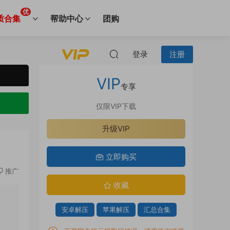
优
质合集
帮助中心
团购
登录
注册
VIP
专享
仅限VIP下载
升级VIP
立即购买
推广
收藏
安卓解压
苹果解压
汇总合集