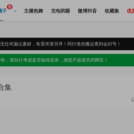
热
圈子
主播热舞
充电哄睡
微博抖音
收藏集
优
，无任何漏点素材，有需求请另寻！同行请勿搬运查到会封号！
愉快，请自行考虑是否值得花米，感觉不值请关闭网页！
合集