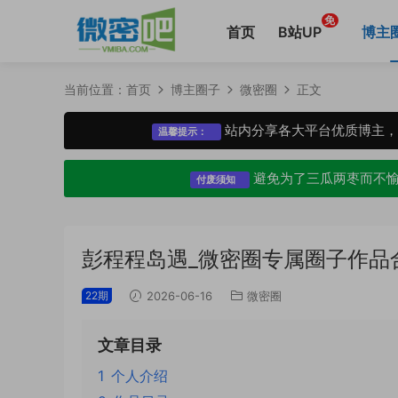
免
首页
B站UP
博主
当前位置：
首页
博主圈子
微密圈
正文
站内分享各大平台优质博主
温馨提示：
避免为了三瓜两枣而不
付废须知
彭程程岛遇_微密圈专属圈子作品
22期
2026-06-16
微密圈
文章目录
1
个人介绍