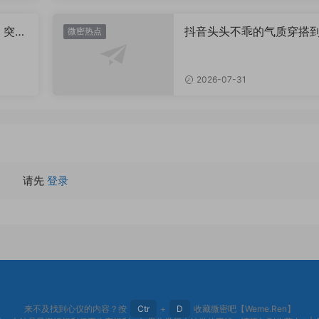
，突然
抖音头头不乖的气质穿搭
微密热点
有多绝？看完想照搬整套
2026-07-31
请先
登录
来不及找到心仪的内容？按
Ctr
+
D
收藏微密吧【Weme.Ren】