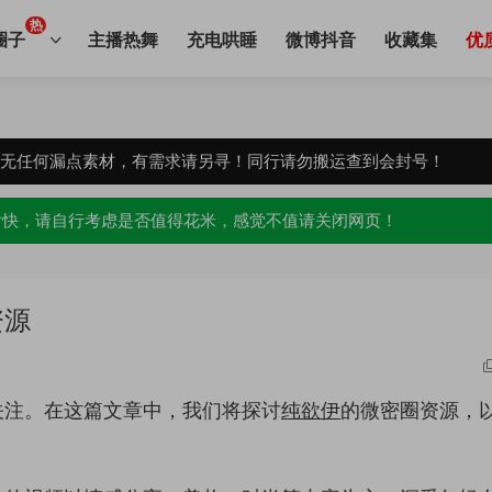
热
圈子
主播热舞
充电哄睡
微博抖音
收藏集
优
，无任何漏点素材，有需求请另寻！同行请勿搬运查到会封号！
愉快，请自行考虑是否值得花米，感觉不值请关闭网页！
资源
关注。在这篇文章中，我们将探讨
纯欲伊
的微密圈资源，