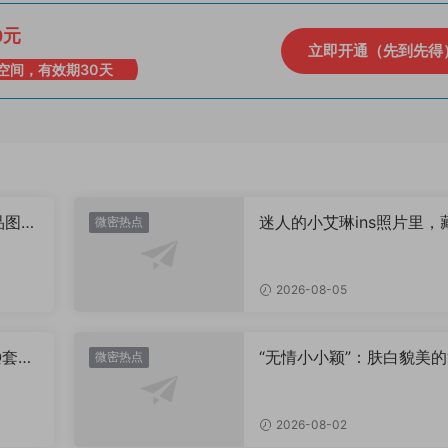
0元
立即开通（先到先得
空间，有效期30天
品图
迷人的小艾琳ins照片里，
微密热点
着多少不为人知的小心思
2026-08-05
Q套
“无情小小颖”：肤白貌美的
微密热点
姿兰”眼眸，微密圈里的视
盛宴
2026-08-02