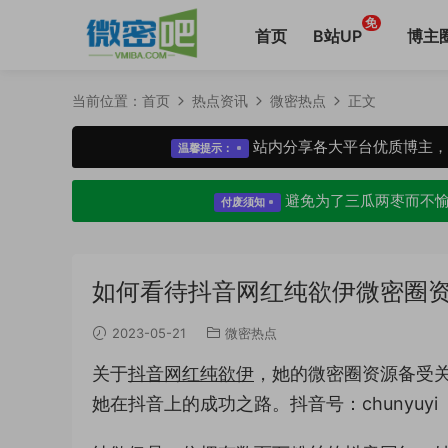
免
首页
B站UP
博主
当前位置：
首页
热点资讯
微密热点
正文
站内分享各大平台优质博主
温馨提示：
避免为了三瓜两枣而不
付废须知
如何看待抖音网红纯欲伊微密圈
2023-05-21
微密热点
关于
抖音网红纯欲伊
，她的微密圈资源备受
她在抖音上的成功之路。抖音号：chunyuyi