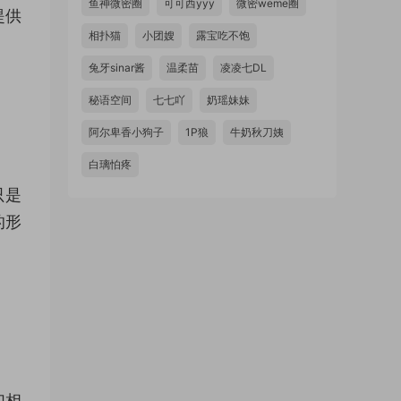
鱼神微密圈
可可西yyy
微密weme圈
提供
相扑猫
小团嫂
露宝吃不饱
兔牙sinar酱
温柔苗
凌凌七DL
秘语空间
七七吖
奶瑶妹妹
阿尔卑香小狗子
1P狼
牛奶秋刀姨
白璃怕疼
只是
的形
们相