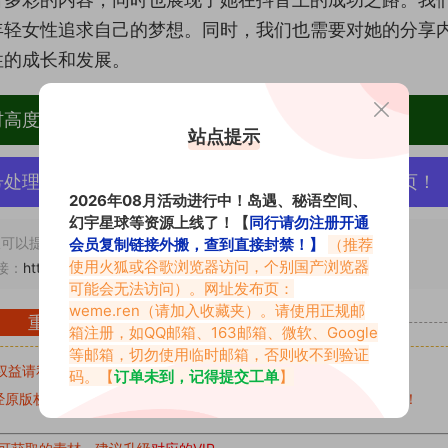
年轻女性追求自己的梦想。同时，我们也需要对她的分享
性的成长和发展。
材高度去重复、逐一归档方便收藏！
站点提示
号处理，素材资源无露点、需求请绕道，关闭本站网页！
2026年08月活动进行中！岛遇、秘语空间、
幻宇星球等资源上线了！【
同行请勿注册开通
可以提交工单处理。
会员复制链接外搬，查到直接封禁！】
（推荐
使用火狐或谷歌浏览器访问，个别国产浏览器
接：
https://www.abcjyw.com/402.html
可能会无法访问）。网址发布页：
weme.ren
（请加入收藏夹）。请使用正规邮
重要声明
箱注册，如QQ邮箱、163邮箱、微软、Google
等邮箱，切勿使用临时邮箱，否则收不到验证
权益请私信留言
收到留言后，我们会第一时间进行审核后删除。
码。【
订单未到，记得提交工单
】
原版权作者许可,禁止用于任何商业途径！请在下载24小时内删除！