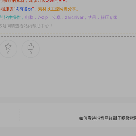
可获取的素材，建议升级
对应的VIP。
补档服务
“
均有备份
”，
素材以主流网盘分享。
的软件操作，
电脑：7-zip；安卓：zarchiver；苹果：解压专家
多疑问请查看站内帮助中心！
0
0
如何看待抖音网红甜子哟微密