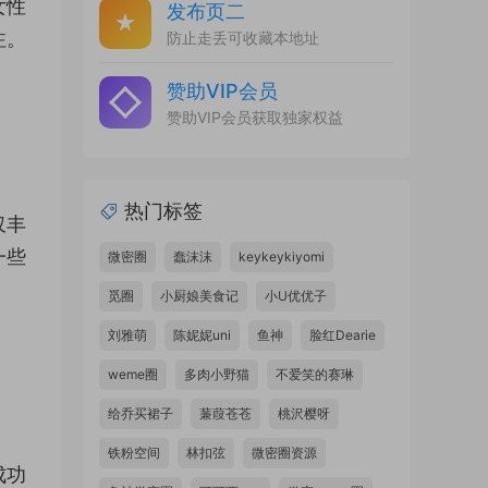
女性
发布页二
注。
防止走丢可收藏本地址
赞助VIP会员
赞助VIP会员获取独家权益
热门标签
仅丰
一些
微密圈
蠢沫沫
keykeykiyomi
觅圈
小厨娘美食记
小U优优子
刘雅萌
陈妮妮uni
鱼神
脸红Dearie
weme圈
多肉小野猫
不爱笑的赛琳
给乔买裙子
蒹葭苍苍
桃沢樱呀
铁粉空间
林扣弦
微密圈资源
成功