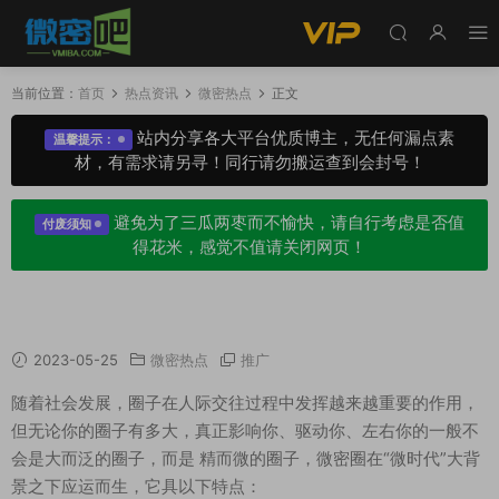
当前位置：
首页
热点资讯
微密热点
正文
站内分享各大平台优质博主，无任何漏点素
温馨提示：
材，有需求请另寻！同行请勿搬运查到会封号！
避免为了三瓜两枣而不愉快，请自行考虑是否值
付废须知
得花米，感觉不值请关闭网页！
微密圈是什么？weme网红变现必备圈子！
2023-05-25
微密热点
推广
随着社会发展，圈子在人际交往过程中发挥越来越重要的作用，
但无论你的圈子有多大，真正影响你、驱动你、左右你的一般不
会是大而泛的圈子，而是 精而微的圈子，微密圈在“微时代”大背
景之下应运而生，它具以下特点：