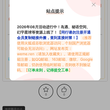
本站资源均来自网络分享，如有侵犯你的权益请私信留言
收到
站点提示
留言后，我们会第一时间进行审核后删除。
站内资源为网友个人学习或测试研究使用，未经原版权作者许
可,禁止用于任何商业途径！请在下载24小时内删除！
2026年08月活动进行中！岛遇、秘语空间、
幻宇星球等资源上线了！【
同行请勿注册开通
会员复制链接外搬，查到直接封禁！】
（推荐
如果遇到付费才可获取的素材，建议升级
对应的VIP。
使用火狐或谷歌浏览器访问，个别国产浏览器
全站付费素材可提供补档服务
“
均有备份
”，
素材以主流网盘分
可能会无法访问）。网址发布页：
享。
weme.ren
（请加入收藏夹）。请使用正规邮
以7z、7z分卷格式压缩，
解压应下载对应的软件操作，
电脑：
箱注册，如QQ邮箱、163邮箱、微软、Google
等邮箱，切勿使用临时邮箱，否则收不到验证
7-zip；安卓：zarchiver；苹果：解压专家
码。【
订单未到，记得提交工单
】
其它更多疑问请查看站内帮助中心！
0
0
微密圈是什么