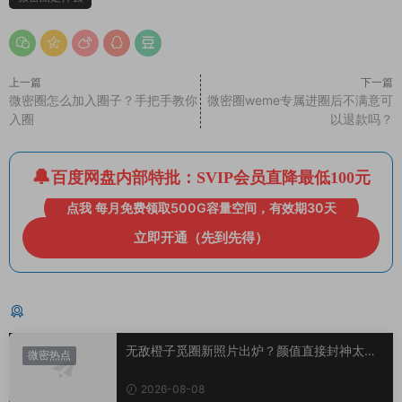
上一篇
下一篇
微密圈怎么加入圈子？手把手教你
微密圈weme专属进圈后不满意可
入圈
以退款吗？
百度网盘内部特批：SVIP会员直降最低100元
点我 每月免费领取500G容量空间，有效期30天
立即开通（先到先得）
猜你喜欢
无敌橙子觅圈新照片出炉？颜值直接封神太惊
微密热点
艳！
2026-08-08