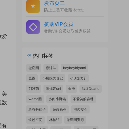
发布页二
防止走丢可收藏本地址
赞助VIP会员
赞助VIP会员获取独家权益
妆爱
热门标签
微密圈
蠢沫沫
keykeykiyomi
觅圈
小厨娘美食记
小U优优子
刘雅萌
陈妮妮uni
鱼神
脸红Dearie
、美
weme圈
多肉小野猫
不爱笑的赛琳
丝数
给乔买裙子
蒹葭苍苍
桃沢樱呀
铁粉空间
林扣弦
微密圈资源
拥有