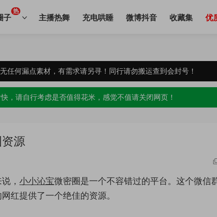
热
圈子
主播热舞
充电哄睡
微博抖音
收藏集
优
，无任何漏点素材，有需求请另寻！同行请勿搬运查到会封号！
愉快，请自行考虑是否值得花米，感觉不值请关闭网页！
圈资源
来说，
小小沁宝
微密圈是一个不容错过的平台。这个微信
的网红提供了一个绝佳的资源。