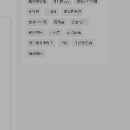
鱼神微密圈
可可西yyy
微密weme圈
。
相扑猫
小团嫂
露宝吃不饱
兔牙sinar酱
温柔苗
凌凌七DL
秘语空间
七七吖
奶瑶妹妹
阿尔卑香小狗子
1P狼
牛奶秋刀姨
白璃怕疼