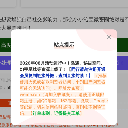
是想要增强自己社交影响力，那么小小沁宝微密圈绝对是
上大展拳脚吧！
站点提示
材高度去重复、逐一归档方便收藏！
号处理，素材资源无露点、需求请绕道，关闭本站网页！
2026年08月活动进行中！岛遇、秘语空间、
幻宇星球等资源上线了！【
同行请勿注册开通
会员复制链接外搬，查到直接封禁！】
（推荐
可以提交工单处理。
使用火狐或谷歌浏览器访问，个别国产浏览器
接：
https://www.abcjyw.com/581.html
可能会无法访问）。网址发布页：
weme.ren
（请加入收藏夹）。请使用正规邮
箱注册，如QQ邮箱、163邮箱、微软、Google
重要声明
等邮箱，切勿使用临时邮箱，否则收不到验证
码。【
订单未到，记得提交工单
】
权益请私信留言
收到留言后，我们会第一时间进行审核后删除。
原版权作者许可,禁止用于任何商业途径！请在下载24小时内删除！