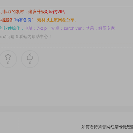
可获取的素材，建议升级
对应的VIP。
补档服务
“
均有备份
”，
素材以主流网盘分享。
的软件操作，
电脑：7-zip；安卓：zarchiver；苹果：解压专家
多疑问请查看站内帮助中心！
0
0
如何看待抖音网红清兮微密