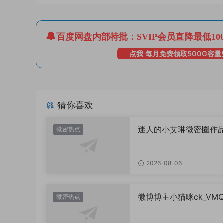
百度网盘内部特批：SVIP会员直降最低10
点我 每月免费领取500G容量
猜你喜欢
迷人的小艾琳微密圈作
微密热点
片，到底有多惊艳？
2026-08-06
微博博主小猫咪ck_VM
微密热点
图，御系视觉魅力代表