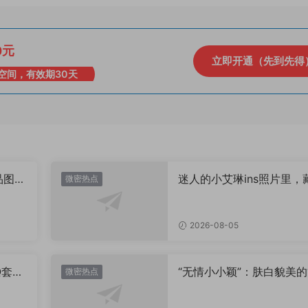
0元
立即开通（先到先得
空间，有效期30天
品图
迷人的小艾琳ins照片里，
微密热点
着多少不为人知的小心思
2026-08-05
Q套
“无情小小颖”：肤白貌美的
微密热点
姿兰”眼眸，微密圈里的视
盛宴