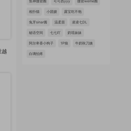
鱼神微密圈
可可西yyy
微密weme圈
相扑猫
小团嫂
露宝吃不饱
兔牙sinar酱
温柔苗
凌凌七DL
秘语空间
七七吖
奶瑶妹妹
阿尔卑香小狗子
1P狼
牛奶秋刀姨
丝越
白璃怕疼