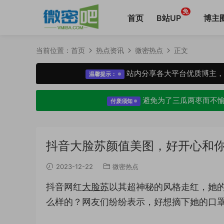
免
首页
B站UP
博主
当前位置：
首页
热点资讯
微密热点
正文
站内分享各大平台优质博主
温馨提示：
避免为了三瓜两枣而不
付废须知
抖音大脸苏颜值美图，好开心和
2023-12-22
微密热点
抖音网红
大脸苏
以其超神秘的风格走红，她
么样的？网友们纷纷表示，好想摘下她的口