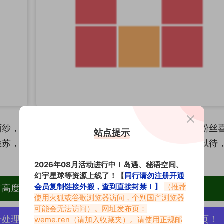
面纱，探寻她的真实面貌。她的作品风格独特，深受粉丝
站点提示
脸苏，口罩下的真面目到底是什么样的？让我们拭目以待
2026年08月活动进行中！岛遇、秘语空间、
幻宇星球等资源上线了！【
同行请勿注册开通
会员复制链接外搬，查到直接封禁！】
（推荐
材高度去重复、逐一归档方便收藏！
使用火狐或谷歌浏览器访问，个别国产浏览器
可能会无法访问）。网址发布页：
号处理，素材资源无露点、需求请绕道，关闭本站网页！
weme.ren
（请加入收藏夹）。请使用正规邮