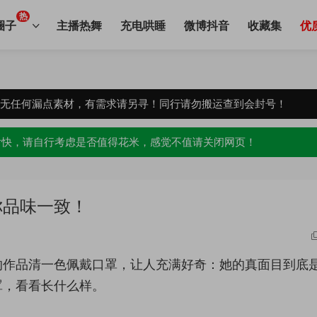
热
圈子
主播热舞
充电哄睡
微博抖音
收藏集
优
，无任何漏点素材，有需求请另寻！同行请勿搬运查到会封号！
愉快，请自行考虑是否值得花米，感觉不值请关闭网页！
你品味一致！
的作品清一色佩戴口罩，让人充满好奇：她的真面目到底
罩，看看长什么样。