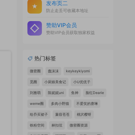
发布页二
防止走丢可收藏本地址
赞助VIP会员
赞助VIP会员获取独家权益
热门标签
微密圈
蠢沫沫
keykeykiyomi
觅圈
小厨娘美食记
小U优优子
刘雅萌
陈妮妮uni
鱼神
脸红Dearie
weme圈
多肉小野猫
不爱笑的赛琳
给乔买裙子
蒹葭苍苍
桃沢樱呀
铁粉空间
林扣弦
微密圈资源