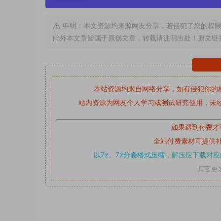
申明：本文资源均来源网友分享，若侵犯了您的权限
此外本文章皆属于原创文章，转载请注明出处！原文链
本站资源均来自网络分享，如有侵犯你的
站内资源为网友个人学习或测试研究使用，未经
如果遇到付费才
全站付费素材可提供
以7z、7z分卷格式压缩，
解压应下载对应
其它更