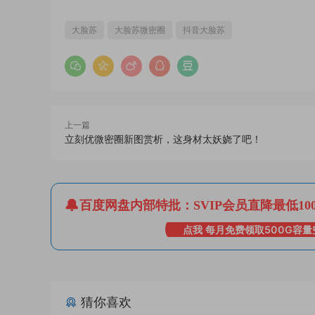
大脸苏
大脸苏微密圈
抖音大脸苏
上一篇
立刻优微密圈新图赏析，这身材太妖娆了吧！
百度网盘内部特批：SVIP会员直降最低10
点我 每月免费领取500G容量
猜你喜欢