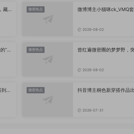
，藏
微博博主小猫咪ck_VMQ套
微密热点
思？
图，御系视觉魅力代表
2026-08-02
的“卡
曾红遍微密圈的梦梦野，
微密热点
视觉
消失后去了哪里？
2026-08-02
搭到底
抖音博主桐色新穿搭作品
微密热点
套
炉，这次又美出什么新高
2026-07-31