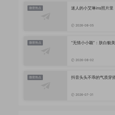
迷人的小艾琳ins照片里
微密热点
着多少不为人知的小心
2026-08-05
“无情小小颖”：肤白貌美
微密热点
姿兰”眼眸，微密圈里的
盛宴
2026-08-02
抖音头头不乖的气质穿
微密热点
有多绝？看完想照搬整
2026-07-31