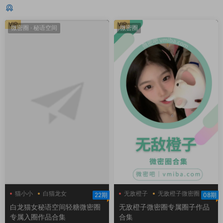
猜你喜欢
VIP
VIP
微密圈
·
秘语空间
微密圈
猫小小
白猫龙女
无敌橙子
无敌橙子微密圈
22期
08期
白猫龙女轻糖乐园
白龙猫女秘语空间轻糖微密圈
无敌橙子微密圈专属圈子作品
专属入圈作品合集
合集