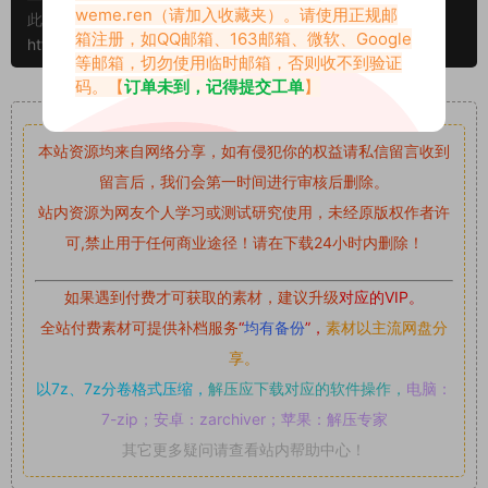
weme.ren
（请加入收藏夹）。请使用正规邮
此外本文章皆属于原创文章，转载请注明出处！原文链接：
箱注册，如QQ邮箱、163邮箱、微软、Google
https://www.abcjyw.com/655.html
等邮箱，切勿使用临时邮箱，否则收不到验证
码。【
订单未到，记得提交工单
】
重要声明
本站资源均来自网络分享，如有侵犯你的权益请私信留言
收到
留言后，我们会第一时间进行审核后删除。
站内资源为网友个人学习或测试研究使用，未经原版权作者许
可,禁止用于任何商业途径！请在下载24小时内删除！
如果遇到付费才可获取的素材，建议升级
对应的VIP。
全站付费素材可提供补档服务
“
均有备份
”，
素材以主流网盘分
享。
以7z、7z分卷格式压缩，
解压应下载对应的软件操作，
电脑：
7-zip；安卓：zarchiver；苹果：解压专家
其它更多疑问请查看站内帮助中心！