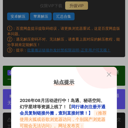
仅限VIP下载
升级VIP
安卓解压
苹果解压
汇总合集
①：百度网盘提示提取码错误，请更换浏览器重试，这是百度网盘版
本问题。
②：遇见解压密码不对、无法解压，请查看上面对应的解压教程，能
分享就肯定能解压！
③：提示：
批量搬运链接外发封禁权限说明-正常用户可无视！
单个博主作品统一整合分享、素材高度去重复、逐
优势：
一归档方便收藏！
站点提示
严禁搬运资源链接，一经发现封号处理，素材资源
提示：
2026年08月活动进行中！岛遇、秘语空间、
无露点、需求请绕道，关闭本站网页！
幻宇星球等资源上线了！【
同行请勿注册开通
会员复制链接外搬，查到直接封禁！】
（推荐
使用火狐或谷歌浏览器访问，个别国产浏览器
申明：本文资源均来源网友分享，若侵犯了您的权限可以提交
可能会无法访问）。网址发布页：
工单处理。