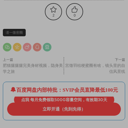
2
0
谨一微密圈
上一篇
下一篇
肥猫腿腿腿完美身材视频，隐身美
宫徵羽桔梗蜜圈有啥，镜头里的自
学之旅
信风景线
百度网盘内部特批：SVIP会员直降最低100元
点我 每月免费领取500G容量空间，有效期30天
立即开通（先到先得）