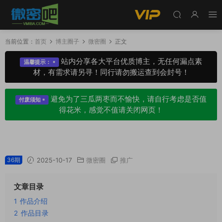
当前位置：
首页
博主圈子
微密圈
正文
站内分享各大平台优质博主，无任何漏点素
温馨提示：
材，有需求请另寻！同行请勿搬运查到会封号！
避免为了三瓜两枣而不愉快，请自行考虑是否值
付废须知
得花米，感觉不值请关闭网页！
谨一微密圈专属入圈作品合集
36期
2025-10-17
微密圈
推广
文章目录
1
作品介绍
2
作品目录