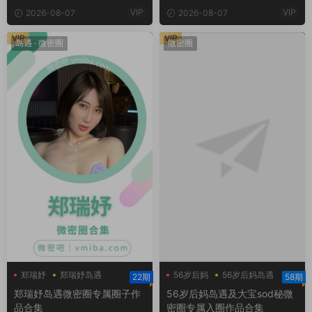
VIP
VIP
2026-08-07
2026-08-07
VIP
VIP
岛遇
·
微密圈
微密圈
郑瑞妤
郑瑞妤岛遇
56岁后妈
56岁后妈岛遇
22期
58期
郑瑞妤微博
大宝sod秘
郑瑞妤岛遇微密圈专属圈子作
56岁后妈岛遇及大宝sod秘微
品合集
密圈专属入圈作品合集