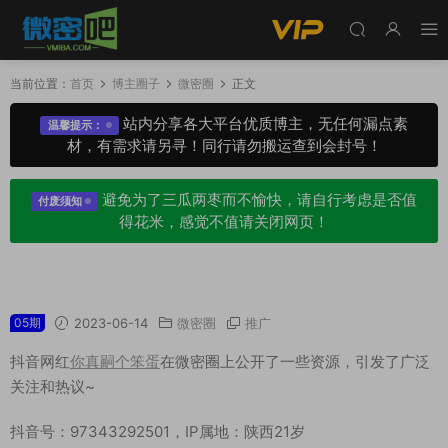
当前位置：
首页
博主圈子
微密圈
正文
站内分享各大平台优质博主，无任何漏点素
温馨提示：
材，有需求请另寻！同行请勿搬运查到会封号！
避免为了三瓜两枣而不愉快，请自行考虑是否值
付废须知
得花米，感觉不值请关闭网页！
你真嗣个笨蛋微密圈专属圈子作品合集
05期
2023-06-14
微密圈
推广
抖音网红
你真嗣个笨蛋
在微密圈上公开了一些资源，引发了广泛
关注和热议~
抖音号：97343292501，IP属地：陕西21岁