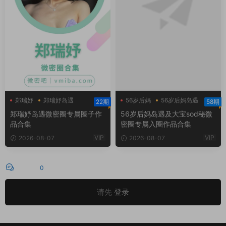
郑瑞妤
郑瑞妤岛遇
56岁后妈
56岁后妈岛遇
22期
58期
郑瑞妤微博
大宝sod秘
郑瑞妤岛遇微密圈专属圈子作
56岁后妈岛遇及大宝sod秘微
品合集
密圈专属入圈作品合集
VIP
VIP
2026-08-07
2026-08-07
评论
0
请先
登录