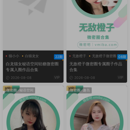
猫小小
白猫龙女
无敌橙子
无敌橙子微密圈
22期
08期
白猫龙女轻糖乐园
白龙猫女秘语空间轻糖微密圈
无敌橙子微密圈专属圈子作品
专属入圈作品合集
合集
VIP
VIP
2026-08-08
2026-08-08
VIP
VIP
微密圈
·
秘语空间
微密圈
·
趣岛