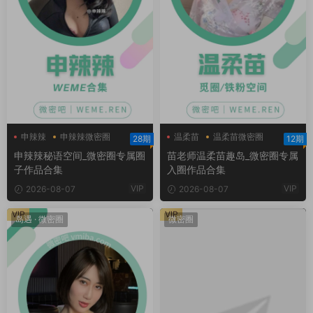
申辣辣
申辣辣微密圈
温柔苗
温柔苗微密圈
28期
12期
申辣辣秘语空间
温柔苗趣岛
申辣辣秘语空间_微密圈专属圈
苗老师温柔苗趣岛_微密圈专属
子作品合集
入圈作品合集
VIP
VIP
2026-08-07
2026-08-07
VIP
VIP
岛遇
·
微密圈
微密圈