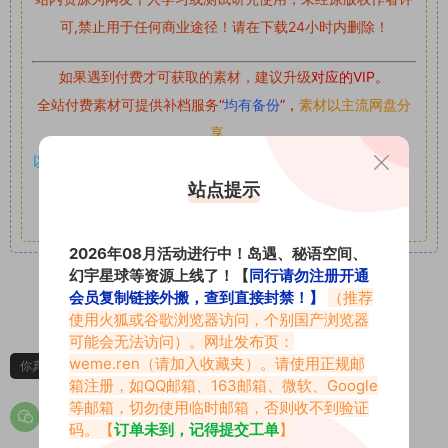
可,禁止用于任何商业途径！请在下载24小时内删除！
如果遇到付费才可获取的素材，建议升级
对应的VIP。
全站付费素材可提供补档服务
“
均有备份
”，
素材以主流网盘分
享。
以7z、7z分卷格式压缩，
解压应下载对应的软件操作，
电脑：
站点提示
7-zip；安卓：zarchiver；苹果：解压专家
其它更多疑问请查看站内帮助中心！
2026年08月活动进行中！岛遇、秘语空间、
幻宇星球等资源上线了！【
同行请勿注册开通
会员复制链接外搬，查到直接封禁！】
（推荐
1
0
使用火狐或谷歌浏览器访问，个别国产浏览器
可能会无法访问）。网址发布页：
weme.ren
（请加入收藏夹）。请使用正规邮
你真嗣个笨蛋
你真嗣个笨蛋微密圈
箱注册，如QQ邮箱、163邮箱、微软、Google
等邮箱，切勿使用临时邮箱，否则收不到验证
码。【
订单未到，记得提交工单
】