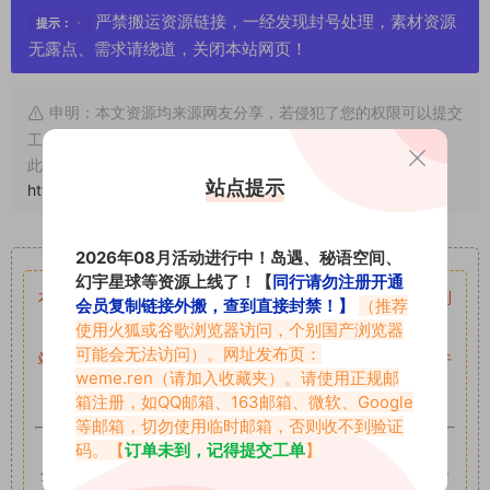
严禁搬运资源链接，一经发现封号处理，素材资源
提示：
无露点、需求请绕道，关闭本站网页！
申明：本文资源均来源网友分享，若侵犯了您的权限可以提交
工单处理。
此外本文章皆属于原创文章，转载请注明出处！原文链接：
站点提示
https://www.abcjyw.com/1071.html
重要声明
2026年08月活动进行中！岛遇、秘语空间、
幻宇星球等资源上线了！【
同行请勿注册开通
本站资源均来自网络分享，如有侵犯你的权益请私信留言
收到
会员复制链接外搬，查到直接封禁！】
（推荐
留言后，我们会第一时间进行审核后删除。
使用火狐或谷歌浏览器访问，个别国产浏览器
可能会无法访问）。网址发布页：
站内资源为网友个人学习或测试研究使用，未经原版权作者许
weme.ren
（请加入收藏夹）。请使用正规邮
可,禁止用于任何商业途径！请在下载24小时内删除！
箱注册，如QQ邮箱、163邮箱、微软、Google
等邮箱，切勿使用临时邮箱，否则收不到验证
如果遇到付费才可获取的素材，建议升级
对应的VIP。
码。【
订单未到，记得提交工单
】
全站付费素材可提供补档服务
“
均有备份
”，
素材以主流网盘分