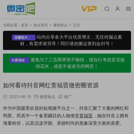
当前位置：
首页
热点资讯
微密热点
正文
站内分享各大平台优质博主，无任何漏点素
温馨提示：
材，有需求请另寻！同行请勿搬运查到会封号！
避免为了三瓜两枣而不愉快，请自行考虑是否值
付废须知
得花米，感觉不值请关闭网页！
如何看待抖音网红萱福晋微密圈资源
2023-06-15
微密热点
推广
作为中国最受欢迎的短视频平台之一，抖音汇聚了大量的网红和
明星。而其中一个备受瞩目的人物便是
萱福晋
，她在抖音上拥有
海量粉丝，以其活泼开朗、美丽时尚的形象深受大家的喜爱。