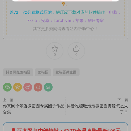
享。
以7z、7z分卷格式压缩，
解压应下载对应的软件操作，
电脑：
7-zip；安卓：zarchiver；苹果：解压专家
其它更多疑问请查看站内帮助中心！
0
0
抖音网红萱福晋
萱福晋
萱福晋微密圈
上一篇
下一篇
你真嗣个笨蛋微密圈专属圈子作品
抖音吃糖吐泡泡微密圈资源怎么火
合集
了？
百度网盘内部特批：SVIP会员直降最低100元