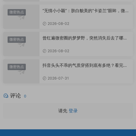
“无情小小颖”：肤白貌美的“卡姿兰”眼眸，微密
微密热点
圈里的视觉盛宴
2026-08-02
曾红遍微密圈的梦梦野，突然消失后去了哪
微密热点
里？
2026-08-02
抖音头头不乖的气质穿搭到底有多绝？看完想
微密热点
照搬整套
2026-07-31
评论
0
请先
登录