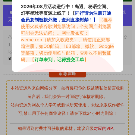
2026年08月活动进行中！岛遇、秘语空间、
严禁搬运资源链接，一经发现封号处理，素材资源
幻宇星球等资源上线了！【
同行请勿注册开通
提示：
无露点、需求请绕道，关闭本站网页！
会员复制链接外搬，查到直接封禁！】
（推荐
使用火狐或谷歌浏览器访问，个别国产浏览器
可能会无法访问）。网址发布页：
申明：本文资源均来源网友分享，若侵犯了您的权限可以提交
weme.ren
（请加入收藏夹）。请使用正规邮
工单处理。
箱注册，如QQ邮箱、163邮箱、微软、Google
此外本文章皆属于原创文章，转载请注明出处！原文链接：
等邮箱，切勿使用临时邮箱，否则收不到验证
https://www.abcjyw.com/1804.html
码。【
订单未到，记得提交工单
】
重要声明
本站资源均来自网络分享，如有侵犯你的权益请私信留言
收到
留言后，我们会第一时间进行审核后删除。
站内资源为网友个人学习或测试研究使用，未经原版权作者许
可,禁止用于任何商业途径！请在下载24小时内删除！
如果遇到付费才可获取的素材，建议升级
对应的VIP。