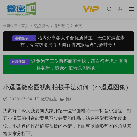
当前位置：
首页
热点资讯
微密热点
正文
站内分享各大平台优质博主，无任何漏点素
温馨提示：
材，有需求请另寻！同行请勿搬运查到会封号！
避免为了三瓜两枣而不愉快，请自行考虑是否值
付废须知
得花米，感觉不值请关闭网页！
小逗逗微密圈视频拍摄手法如何（小逗逗图集）
2023-07-04
微密热点
推广
大家好！今天我要向大家介绍一位平面模特——抖音小逗逗。打
开小逗逗的抖音能看见不少好看的作品，站在摄影师的角度来
说，小逗逗的作品确实拍摄的不错，下面就以摄影艺术的角度来
给大家分析下。