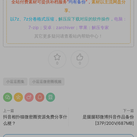
全站付费素材可提供补档服务
“
均有备份
”，
素材以主流网盘分
享。
以7z、7z分卷格式压缩，
解压应下载对应的软件操作，
电脑：
7-zip；安卓：zarchiver；苹果：解压专家
其它更多疑问请查看站内帮助中心！
0
0
小逗逗图集
小逗逗微密圈视频
上一篇
下一篇
抖音相扑猫微密圈资源免费分享什
是腿腿耶微博抖音作品备份
么梗？
[37P/200V/687MB]