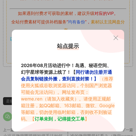
如果遇到付费才可获取的素材，建议升级
对应的VIP。
全站付费素材可提供补档服务
“
均有备份
”，
素材以主流网盘分
享。
以7z、7z分卷格式压缩，
解压应下载对应的软件操作，
电脑：
站点提示
7-zip；安卓：zarchiver；苹果：解压专家
其它更多疑问请查看站内帮助中心！
2026年08月活动进行中！岛遇、秘语空间、
幻宇星球等资源上线了！【
同行请勿注册开通
会员复制链接外搬，查到直接封禁！】
（推荐
0
0
使用火狐或谷歌浏览器访问，个别国产浏览器
可能会无法访问）。网址发布页：
weme.ren
（请加入收藏夹）。请使用正规邮
是腿腿耶
箱注册，如QQ邮箱、163邮箱、微软、Google
等邮箱，切勿使用临时邮箱，否则收不到验证
码。【
订单未到，记得提交工单
】
上一篇
下一篇
小逗逗微密圈视频拍摄手法如何
谁的微密圈最好看？（微密weme