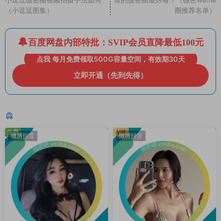
（小逗逗图集）
圈推荐名单）
百度网盘内部特批：SVIP会员直降最低100元
点我 每月免费领取500G容量空间，有效期30天
立即开通（先到先得）
猜你喜欢
免费
VIP
微博抖音
微博抖音