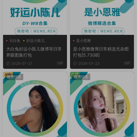
大白兔
好运小陈儿
是小恩雅
大白兔好运小陈儿微博等日常
是小恩雅微博日常精选无杂图
养眼图集打包
打包[5.73GB]
VIP
VIP
2026-01-27
2026-01-23
VIP
免费
微博抖音
微博抖音