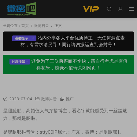
当前位置：
首页
微博抖音
正文
站内分享各大平台优质博主，无任何漏点素
温馨提示：
材，有需求请另寻！同行请勿搬运查到会封号！
避免为了三瓜两枣而不愉快，请自行考虑是否值
付废须知
得花米，感觉不值请关闭网页！
是腿腿耶微博抖音作品备份[37P/200V/687MB]
2023-07-04
微博抖音
推广
是腿腿耶
，高颜值人气穿搭博主，看名字就能感受到一丝丝魅
力，那就是腿啦。
是腿腿耶抖音号：stty00IP属地：广东，微博：是腿腿耶1。