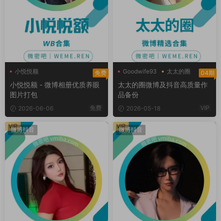
小悦悦额
Goodwife93
太太的圈
免费
04期
好太太hhh
小悦悦额 - 微博相册优质养眼
太太的圈微博及抖音高质量作
图片打包
品备份
免费
VIP
2026-06-06
2026-05-18
VIP
VIP
微博抖音
微博抖音