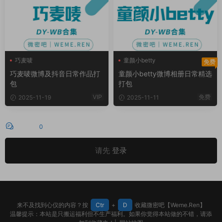
巧麦唛
童颜小betty
免费
巧麦唛微博及抖音日常作品打
童颜小betty微博相册日常精选
包
打包
VIP
免费
2025-11-19
2025-11-11
评论
0
请先
登录
来不及找到心仪的内容？按
Ctr
+
D
收藏微密吧【Weme.Ren】
温馨提示：本站是只搬运福利但不生产福利。如果你觉得本站做的不错，请添