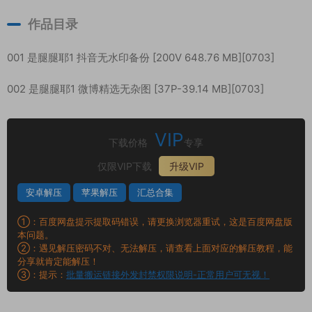
作品目录
001 是腿腿耶1 抖音无水印备份 [200V 648.76 MB][0703]
002 是腿腿耶1 微博精选无杂图 [37P-39.14 MB][0703]
VIP
下载价格
专享
仅限VIP下载
升级VIP
安卓解压
苹果解压
汇总合集
①：百度网盘提示提取码错误，请更换浏览器重试，这是百度网盘版
本问题。
②：遇见解压密码不对、无法解压，请查看上面对应的解压教程，能
分享就肯定能解压！
③：提示：
批量搬运链接外发封禁权限说明-正常用户可无视！